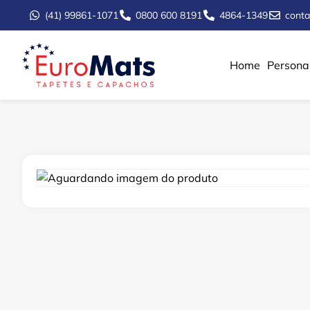
(41) 99861-1071
0800 600 8191
4864-1349
cont
Home
Persona