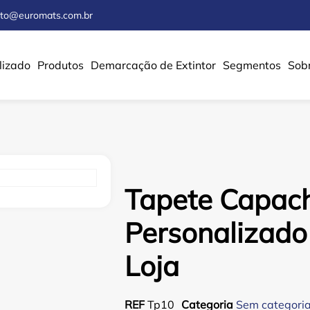
ato@euromats.com.br
lizado
Produtos
Demarcação de Extintor
Segmentos
Sob
Tapete Capach
Personalizad
Loja
REF
Tp10
Categoria
Sem categori