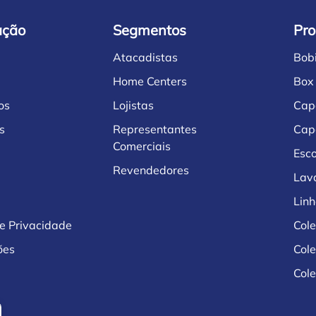
ação
Segmentos
Pro
Atacadistas
Bob
Home Centers
Box
os
Lojistas
Cap
s
Representantes
Cap
Comerciais
Esco
Revendedores
Lav
Lin
de Privacidade
Col
ões
Col
Cole