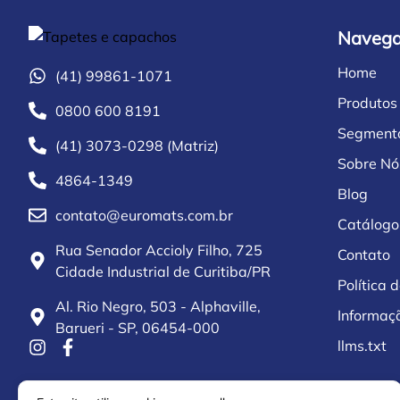
Naveg
Home
(41) 99861-1071
Produtos
0800 600 8191
Segment
(41) 3073-0298 (Matriz)
Sobre Nó
4864-1349
Blog
contato@euromats.com.br
Catálogo
Rua Senador Accioly Filho, 725
Contato
Cidade Industrial de Curitiba/PR
Política 
Al. Rio Negro, 503 - Alphaville,
Informaç
Barueri - SP, 06454-000
llms.txt