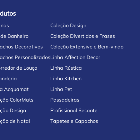
dutos
inas
Coleção Design
 de Banheiro
Coleção Divertidos e Frases
achos Decorativos
Coleção Extensive e Bem-vindo
achos Personalizados
Linha Affection Decor
rredor de Louça
Linha Rústica
anderia
Linha Kitchen
ha Acquamat
Linha Pet
eção ColorMats
Passadeiras
eção Design
Profissional Secante
ção de Natal
Tapetes e Capachos