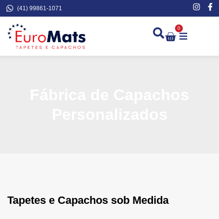
(41) 99861-1071
0
Demarcação de Extinto
Fábrica de Capachos
Personalizados
Tapetes e Capachos sob Medida