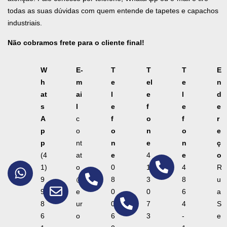
todas as suas dúvidas com quem entende de tapetes e capachos
industriais.
Não cobramos frete para o cliente final!
W
E-
T
T
T
E
h
m
e
el
e
n
at
ai
l
e
l
d
s
l
e
f
e
e
A
c
f
o
f
r
p
o
o
n
o
e
p
nt
n
e
n
ç
(4
at
e
4
e
o
1)
o
0
1
4
R
9
@
8
3
8
u
9
e
0
0
6
a
8
ur
0
7
4
S
6
o
6
3
-
e