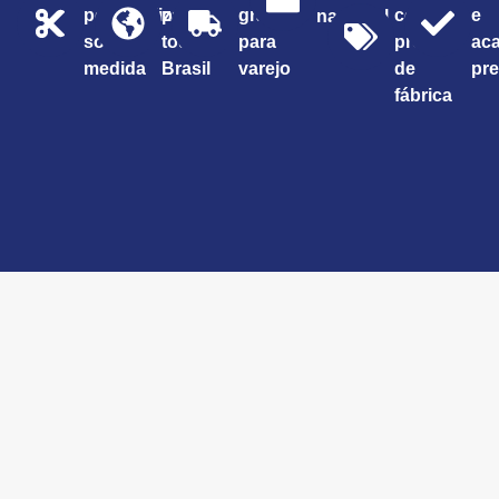
personalizados
para
grátis
com
e
nacional
sob
todo o
para
preço
ac
medida
Brasil
varejo
de
pr
fábrica