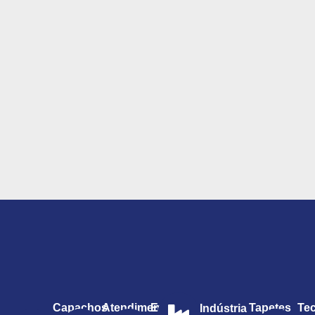
Capachos
Atendimento
Entrega
Tapetes
Te
Indústria