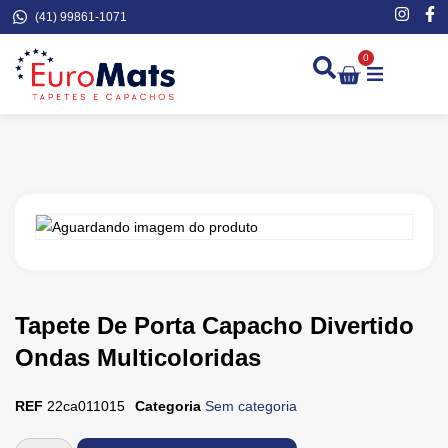
(41) 99861-1071
0
Demarcação de Extinto
Tapete De Porta Capacho Divertido
Ondas Multicoloridas
REF
22ca011015
Categoria
Sem categoria