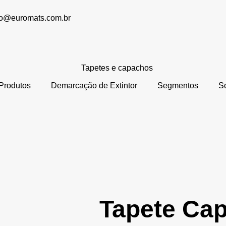
to@euromats.com.br
Produtos
Demarcação de Extintor
Segmentos
S
Tapete Cap