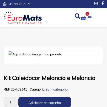
(41) 99861-1071
0
Demarcação de Extinto
Kit Caleidocor Melancia e Melancia
REF
25kt02141
Categoria
Sem categoria
Adicionar ao carrinho