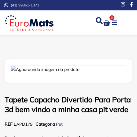
(41) 99861-1071
0
Demarcação de Extinto
Tapete Capacho Divertido Para Porta
3d bem vindo a minha casa pit verde
REF
LAPD179
Categoria
Pet