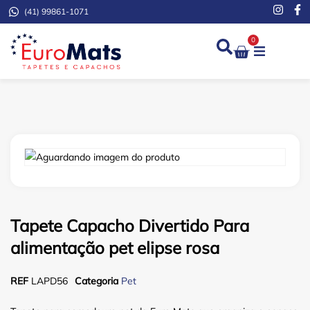
(41) 99861-1071
0
Demarcação de Extinto
Tapete Capacho Divertido Para
alimentação pet elipse rosa
REF
LAPD56
Categoria
Pet