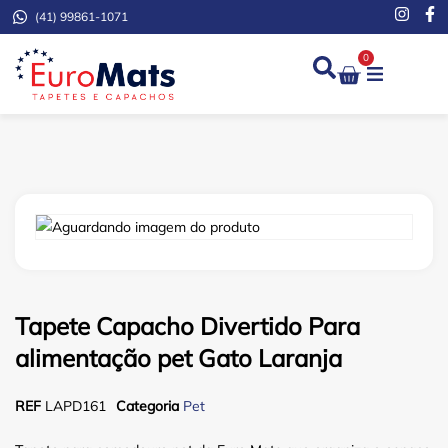
(41) 99861-1071
0
Demarcação de Extinto
Tapete Capacho Divertido Para
alimentação pet Gato Laranja
REF
LAPD161
Categoria
Pet