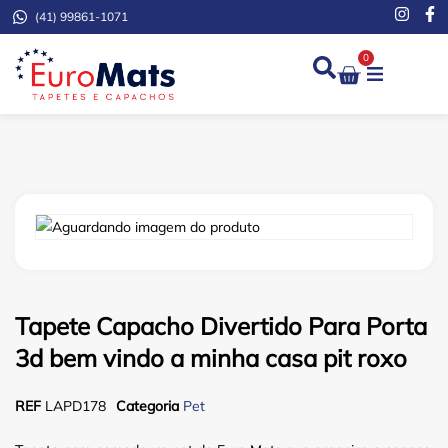
(41) 99861-1071
0
Demarcação de Extinto
Tapete Capacho Divertido Para Porta
3d bem vindo a minha casa pit roxo
REF
LAPD178
Categoria
Pet