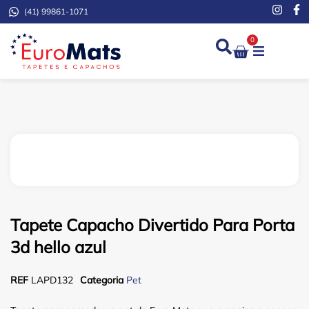
(41) 99861-1071
0
Demarcação de Extinto
Tapete Capacho Divertido Para Porta
3d hello azul
REF
LAPD132
Categoria
Pet