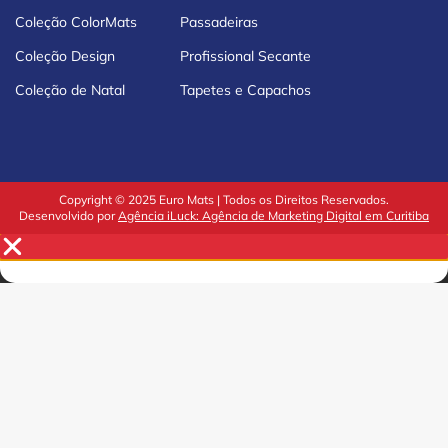
Coleção ColorMats
Passadeiras
Coleção Design
Profissional Secante
Coleção de Natal
Tapetes e Capachos
Copyright © 2025 Euro Mats | Todos os Direitos Reservados.
Desenvolvido por
Agência iLuck: Agência de Marketing Digital em Curitiba