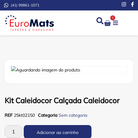
(41) 99861-1071
0
Kit Caleidocor Calçada Caleidocor
REF
25kt02150
Categoria
Sem categoria
Adicionar ao carrinho