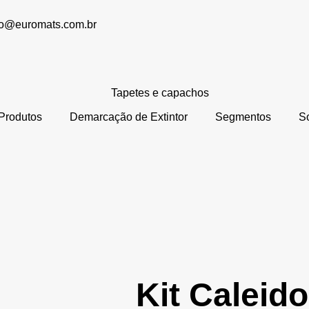
to@euromats.com.br
Produtos
Demarcação de Extintor
Segmentos
S
Kit Caleid