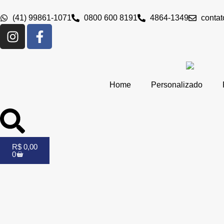
(41) 99861-1071
0800 600 8191
4864-1349
conta
Home
Personalizado
R$
0,00
0