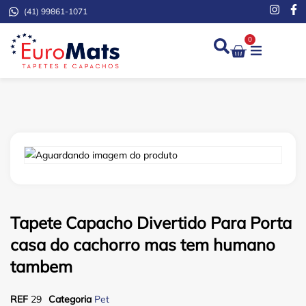
(41) 99861-1071
0
Demarcação de Extinto
Tapete Capacho Divertido Para Porta
casa do cachorro mas tem humano
tambem
REF
29
Categoria
Pet