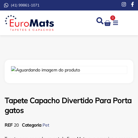
(41) 99861-1071
0
Demarcação de Extinto
Tapete Capacho Divertido Para Porta
gatos
REF
20
Categoria
Pet