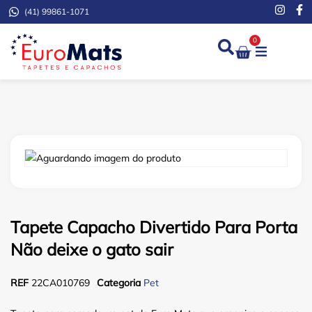
(41) 99861-1071
0
Demarcação de Extinto
Tapete Capacho Divertido Para Porta
Não deixe o gato sair
REF
22CA010769
Categoria
Pet