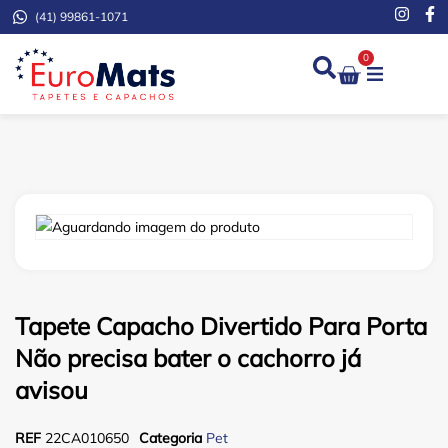
(41) 99861-1071
0
Demarcação de Extinto
Tapete Capacho Divertido Para Porta
Não precisa bater o cachorro já
avisou
REF
22CA010650
Categoria
Pet