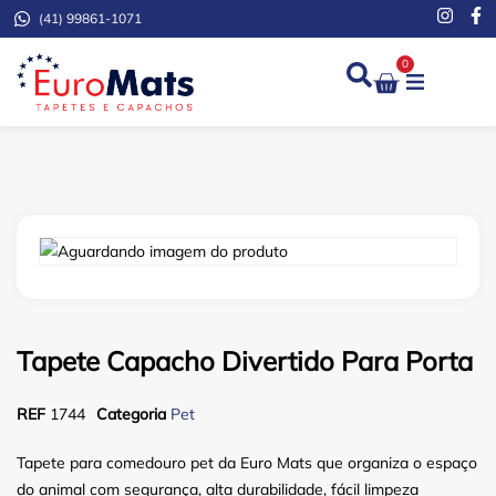
(41) 99861-1071
0
Demarcação de Extinto
Tapete Capacho Divertido Para Porta
REF
1744
Categoria
Pet
Tapete para comedouro pet da Euro Mats que organiza o espaço
do animal com segurança, alta durabilidade, fácil limpeza