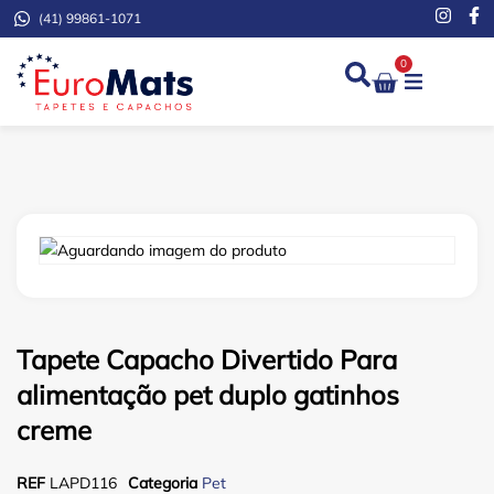
(41) 99861-1071
0
Demarcação de Extinto
Tapete Capacho Divertido Para
alimentação pet duplo gatinhos
creme
REF
LAPD116
Categoria
Pet