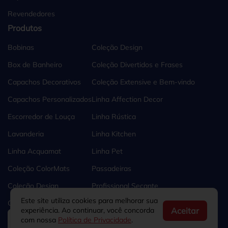
Revendedores
Produtos
Bobinas
Coleção Design
Box de Banheiro
Coleção Divertidos e Frases
Capachos Decorativos
Coleção Extensive e Bem-vindo
Capachos Personalizados
Linha Affection Decor
Escorredor de Louça
Linha Rústica
Lavanderia
Linha Kitchen
Linha Acquamat
Linha Pet
Coleção ColorMats
Passadeiras
Coleção Design
Profissional Secante
Este site utiliza cookies para melhorar sua
Coleção de Natal
Tapetes e Capachos
Aceitar
experiência. Ao continuar, você concorda
com nossa
Política de Privacidade
.