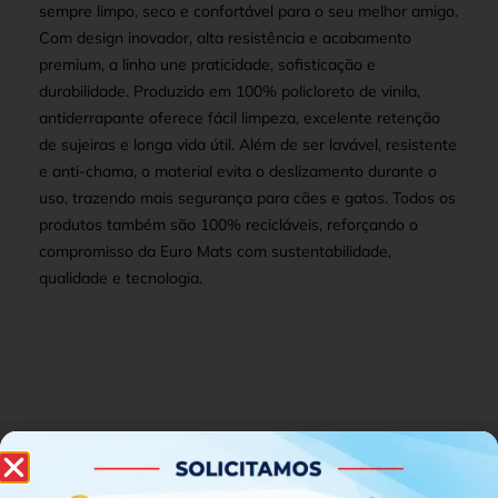
sempre limpo, seco e confortável para o seu melhor amigo.
Com design inovador, alta resistência e acabamento
premium, a linha une praticidade, sofisticação e
durabilidade. Produzido em 100% policloreto de vinila,
antiderrapante oferece fácil limpeza, excelente retenção
de sujeiras e longa vida útil. Além de ser lavável, resistente
e anti-chama, o material evita o deslizamento durante o
uso, trazendo mais segurança para cães e gatos. Todos os
produtos também são 100% recicláveis, reforçando o
compromisso da Euro Mats com sustentabilidade,
qualidade e tecnologia.