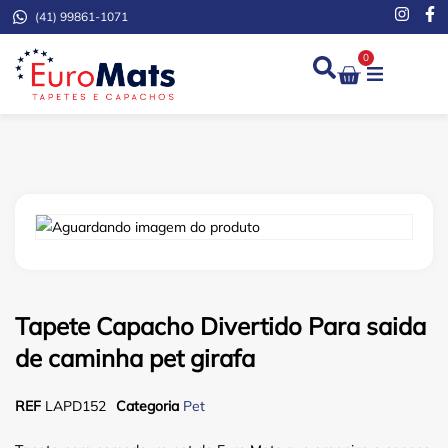
(41) 99861-1071
0
Demarcação de Extinto
Tapete Capacho Divertido Para saida
de caminha pet girafa
REF
LAPD152
Categoria
Pet