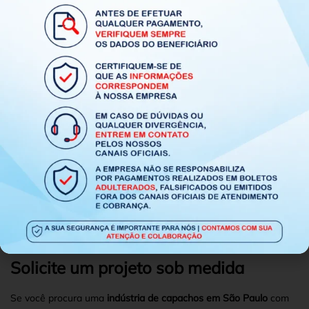
funcionalidade.
Euro Mats: indústria de capachos em
São Paulo
A
Euro Mats
atua como
indústria de capachos em São Paulo
,
oferecendo soluções completas para empresas que buscam
qualidade, resistência e personalização.
Com fabricação própria e experiência no mercado,
desenvolvemos produtos que atendem diferentes necessidades,
sempre com foco em desempenho e acabamento profissional.
Nosso compromisso é entregar capachos que contribuam para a
organização, segurança e valorização dos ambientes.
Solicite um projeto sob medida
Se você procura uma
indústria de capachos em São Paulo
com