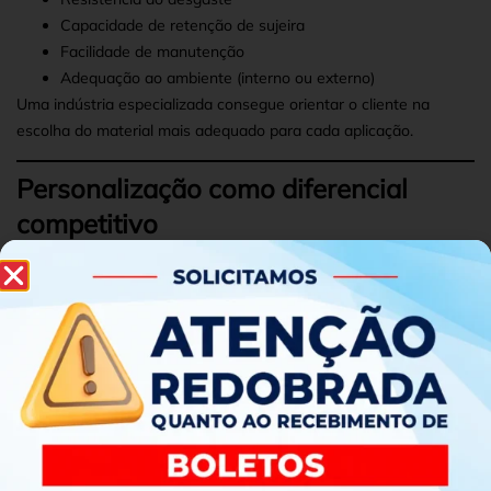
Capacidade de retenção de sujeira
Facilidade de manutenção
Adequação ao ambiente (interno ou externo)
Uma indústria especializada consegue orientar o cliente na
escolha do material mais adequado para cada aplicação.
Personalização como diferencial
competitivo
Além da funcionalidade, os capachos também podem contribuir
para a identidade visual da empresa. A personalização permite
incluir logotipos, cores e elementos visuais que reforçam a
marca.
Essa estratégia é bastante utilizada por empresas que desejam
transmitir profissionalismo desde a entrada do ambiente.
Uma
indústria de capachos em São Paulo
com capacidade de
personalização oferece soluções completas que unem estética e