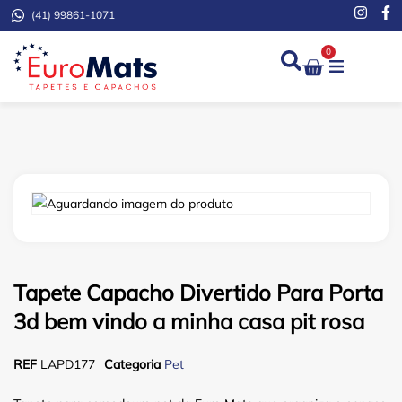
(41) 99861-1071
0
Demarcação de Extinto
Tapete Capacho Divertido Para Porta
3d bem vindo a minha casa pit rosa
REF
LAPD177
Categoria
Pet