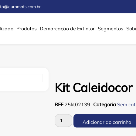
ato@euromats.com.br
lizado
Produtos
Demarcação de Extintor
Segmentos
Sob
Kit Caleidoco
REF
25kt02139
Categoria
Sem cat
Adicionar ao carrinho