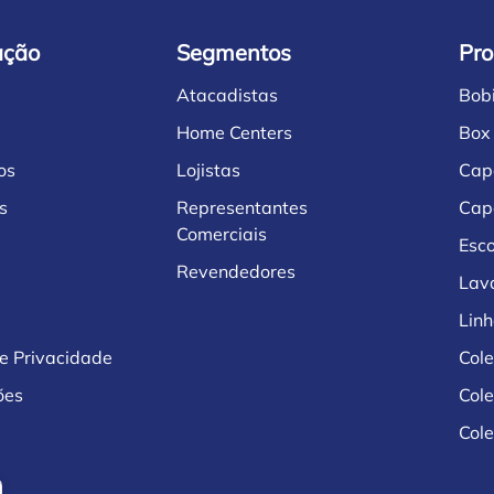
ação
Segmentos
Pro
Atacadistas
Bob
Home Centers
Box
os
Lojistas
Cap
s
Representantes
Cap
Comerciais
Esco
Revendedores
Lav
Lin
de Privacidade
Col
ões
Col
Cole