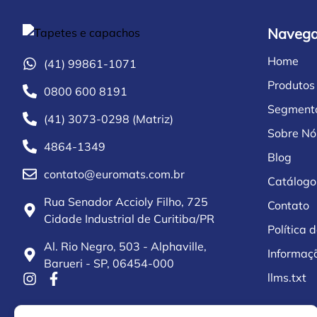
Naveg
Home
(41) 99861-1071
Produtos
0800 600 8191
Segment
(41) 3073-0298 (Matriz)
Sobre Nó
4864-1349
Blog
contato@euromats.com.br
Catálogo
Rua Senador Accioly Filho, 725
Contato
Cidade Industrial de Curitiba/PR
Política 
Al. Rio Negro, 503 - Alphaville,
Informaç
Barueri - SP, 06454-000
llms.txt