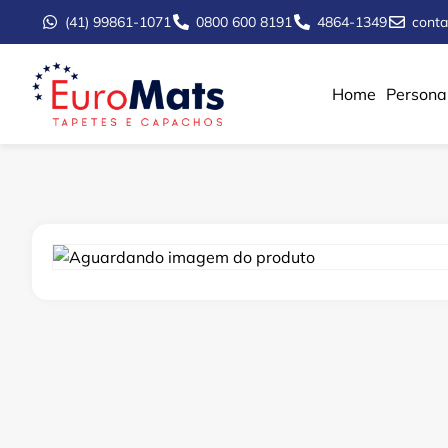
(41) 99861-1071
0800 600 8191
4864-1349
cont
Home
Persona