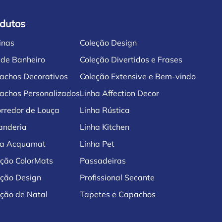
dutos
inas
Coleção Design
 de Banheiro
Coleção Divertidos e Frases
achos Decorativos
Coleção Extensive e Bem-vindo
achos Personalizados
Linha Affection Decor
rredor de Louça
Linha Rústica
anderia
Linha Kitchen
ha Acquamat
Linha Pet
eção ColorMats
Passadeiras
eção Design
Profissional Secante
ção de Natal
Tapetes e Capachos