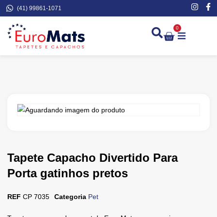
(41) 99861-1071
0
Demarcação de Extinto
Tapete Capacho Divertido Para
Porta gatinhos pretos
REF
CP 7035
Categoria
Pet