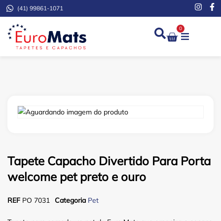
(41) 99861-1071
0
Demarcação de Extinto
Tapete Capacho Divertido Para Porta
welcome pet preto e ouro
REF
PO 7031
Categoria
Pet