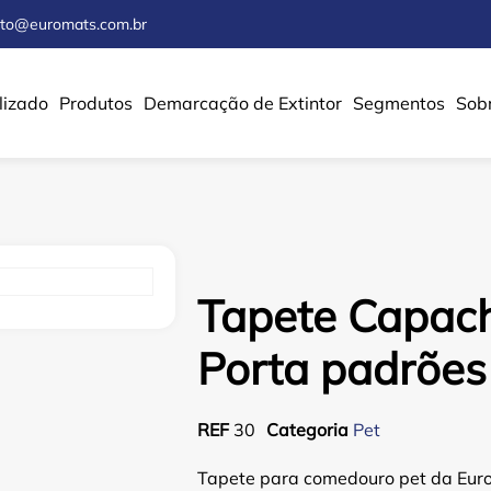
ato@euromats.com.br
lizado
Produtos
Demarcação de Extintor
Segmentos
Sob
Tapete Capach
Porta padrões
REF
30
Categoria
Pet
Tapete para comedouro pet da Euro