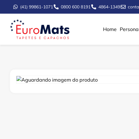
(41) 99861-1071
0800 600 8191
4864-1349
cont
Home
Persona