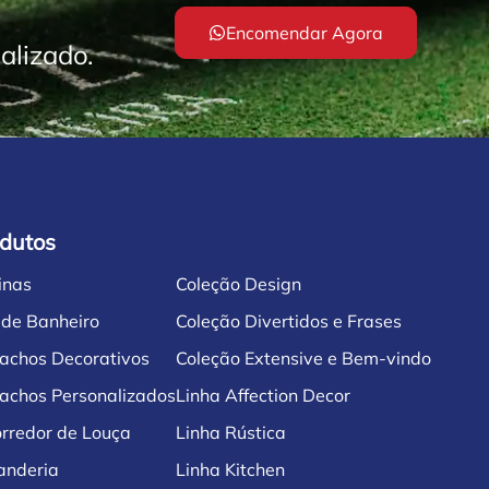
Encomendar Agora
alizado.
dutos
inas
Coleção Design
 de Banheiro
Coleção Divertidos e Frases
achos Decorativos
Coleção Extensive e Bem-vindo
achos Personalizados
Linha Affection Decor
rredor de Louça
Linha Rústica
anderia
Linha Kitchen