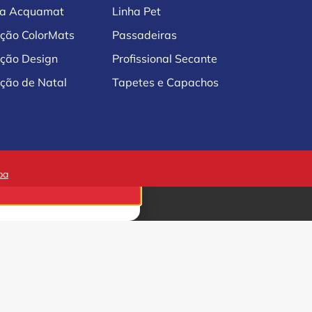
ha Acquamat
Linha Pet
eção ColorMats
Passadeiras
eção Design
Profissional Secante
ção de Natal
Tapetes e Capachos
ba