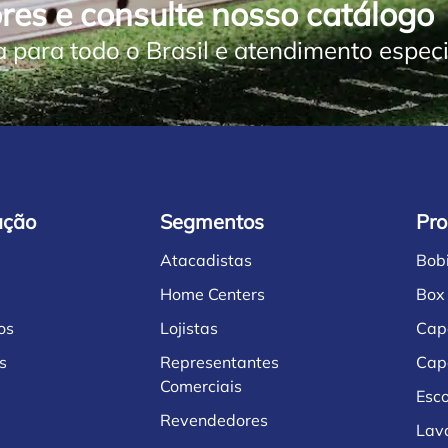
res e consulte nosso catálogo
a para todo o Brasil e atendimento especi
ação
Segmentos
Pro
Atacadistas
Bob
Home Centers
Box
os
Lojistas
Cap
s
Representantes
Cap
Comerciais
Esco
Revendedores
Lav