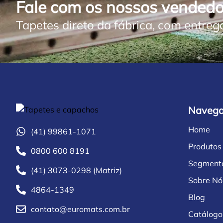
Fale com os nossos vendedo
Tapetes direto da fábrica, com entreg
Naveg
Home
(41) 99861-1071
Produtos
0800 600 8191
Segment
(41) 3073-0298 (Matriz)
Sobre Nó
4864-1349
Blog
contato@euromats.com.br
Catálogo