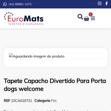
(41) 99861-1071
0
Demarcação de Extinto
Tapete Capacho Divertido Para Porta
dogs welcome
REF
22CA010721
Categoria
Pet