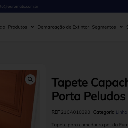
ato@euromats.com.br
ado
Produtos
Demarcação de Extintor
Segmentos
Tapete Capach
Porta Peludos 
REF
21CA010390
Categoria
Linha
Tapete para comedouro pet da Euro