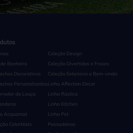
dutos
inas
Coleção Design
 de Banheiro
Coleção Divertidos e Frases
achos Decorativos
Coleção Extensive e Bem-vindo
achos Personalizados
Linha Affection Decor
rredor de Louça
Linha Rústica
anderia
Linha Kitchen
ha Acquamat
Linha Pet
eção ColorMats
Passadeiras