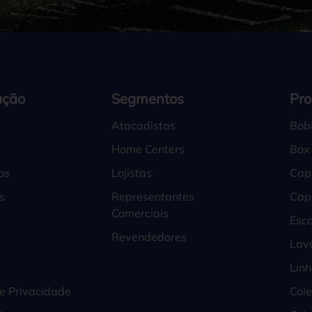
ação
Segmentos
Pro
Atacadistas
Bob
Home Centers
Box
os
Lojistas
Cap
s
Representantes
Cap
Comerciais
Esco
Revendedores
Lav
Lin
de Privacidade
Col