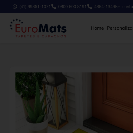
(41) 99861-1071
0800 600 8191
4864-1349
cont
Home
Personaliz