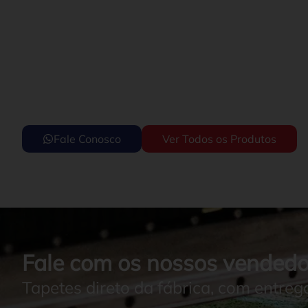
Fale Conosco
Ver Todos os Produtos
Fale com os nossos vendedo
Tapetes direto da fábrica, com entreg