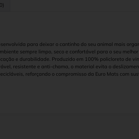
0)
esenvolvida para deixar o cantinho do seu animal mais organi
iente sempre limpo, seco e confortável para o seu melhor 
cação e durabilidade. Produzido em 100% policloreto de vini
lavável, resistente e anti-chama, o material evita o desliza
cicláveis, reforçando o compromisso da Euro Mats com sust