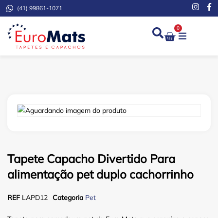
(41) 99861-1071
0
Demarcação de Extinto
Tapete Capacho Divertido Para
alimentação pet duplo cachorrinho
REF
LAPD12
Categoria
Pet