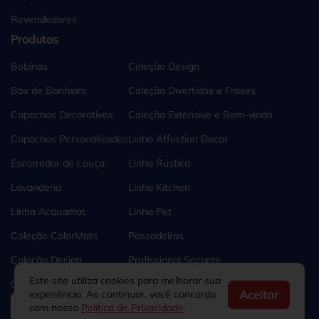
Revendedores
Produtos
Bobinas
Coleção Design
Box de Banheiro
Coleção Divertidos e Frases
Capachos Decorativos
Coleção Extensive e Bem-vindo
Capachos Personalizados
Linha Affection Decor
Escorredor de Louça
Linha Rústica
Lavanderia
Linha Kitchen
Linha Acquamat
Linha Pet
Coleção ColorMats
Passadeiras
Coleção Design
Profissional Secante
Este site utiliza cookies para melhorar sua
Coleção de Natal
Tapetes e Capachos
Aceitar
experiência. Ao continuar, você concorda
com nossa
Política de Privacidade
.