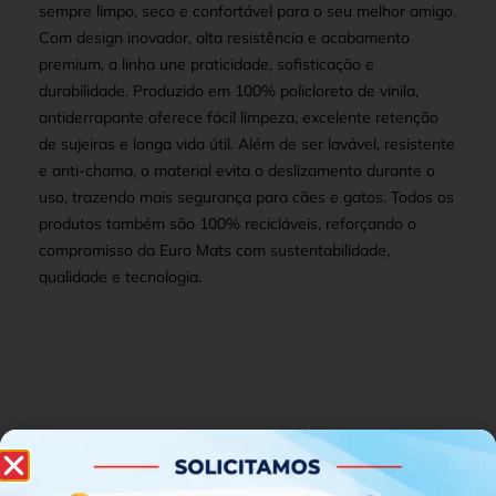
sempre limpo, seco e confortável para o seu melhor amigo.
Com design inovador, alta resistência e acabamento
premium, a linha une praticidade, sofisticação e
durabilidade. Produzido em 100% policloreto de vinila,
antiderrapante oferece fácil limpeza, excelente retenção
de sujeiras e longa vida útil. Além de ser lavável, resistente
e anti-chama, o material evita o deslizamento durante o
uso, trazendo mais segurança para cães e gatos. Todos os
produtos também são 100% recicláveis, reforçando o
compromisso da Euro Mats com sustentabilidade,
qualidade e tecnologia.