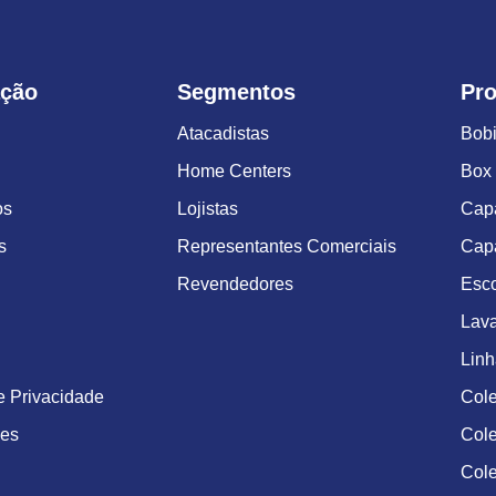
ção
Segmentos
Pr
Atacadistas
Bob
Home Centers
Box 
os
Lojistas
Cap
s
Representantes Comerciais
Cap
Revendedores
Esco
Lava
Lin
de Privacidade
Col
ões
Col
Cole