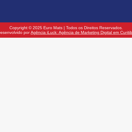
Copyright © 2025 Euro Mats | Todos os Direitos Reservados.
esenvolvido por
Agência iLuck: Agência de Marketing Digital em Curiti