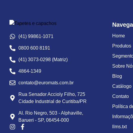
Navega
Home
(41) 99861-1071
Produtos
0800 600 8191
Segment
(41) 3073-0298 (Matriz)
Sobre Nó
4864-1349
Blog
contato@euromats.com.br
Catálogo
Rua Senador Accioly Filho, 725
Contato
Cidade Industrial de Curitiba/PR
Política 
Al. Rio Negro, 503 - Alphaville,
Informaç
Barueri - SP, 06454-000
llms.txt