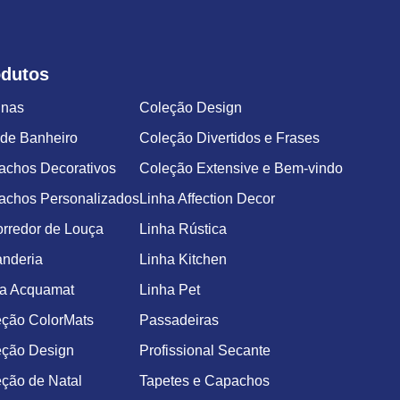
odutos
inas
Coleção Design
de Banheiro
Coleção Divertidos e Frases
achos Decorativos
Coleção Extensive e Bem-vindo
achos Personalizados
Linha Affection Decor
rredor de Louça
Linha Rústica
nderia
Linha Kitchen
ha Acquamat
Linha Pet
eção ColorMats
Passadeiras
eção Design
Profissional Secante
ção de Natal
Tapetes e Capachos