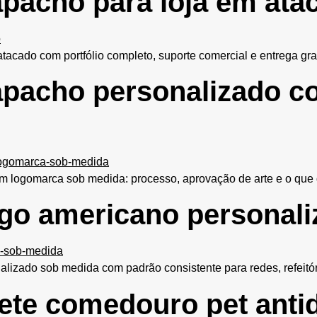
pacho para loja em ata
cado com portfólio completo, suporte comercial e entrega gratu
apacho personalizado 
 logomarca sob medida: processo, aprovação de arte e o que d
ogo americano personal
lizado sob medida com padrão consistente para redes, refeitór
te comedouro pet antid